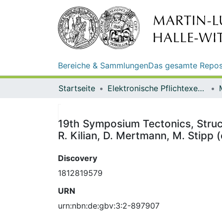
Bereiche & Sammlungen
Das gesamte Repos
Startseite
Elektronische Pflichtexemplare
19th Symposium Tectonics, Struct
R. Kilian, D. Mertmann, M. Stipp (
Discovery
1812819579
URN
urn:nbn:de:gbv:3:2-897907