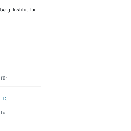
erg, Institut für
 für
n, R.
;
, D.
ipp,
 für
n, R.
;