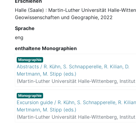
Erschienen
Halle (Saale) : Martin-Luther Universität Halle-Wittenb
Geowissenschaften und Geographie, 2022
Sprache
eng
enthaltene Monographien
Monographie
Abstracts / R. Kühn, S. Schnapperelle, R. Kilian, D.
Mertmann, M. Stipp (eds.)
(
Martin-Luther Universität Halle-Wittenberg, Institut
Geowissenschaften und Geographie
)
Symposium
Tektonik, Strukturgeologie und Kristallingeologie
;
Küh
Monographie
Excursion guide / R. Kühn, S. Schnapperelle, R. Kilian
Schnapperelle, S.
;
Kilian, R.
;
Mertmann, Dorothee
;
St
Mertmann, M. Stipp (eds.)
Michael
;
Martin-Luther-Universität Halle-Wittenberg
(
Martin-Luther Universität Halle-Wittenberg, Institut
Geowissenschaften und Geographie
)
Symposium
Tektonik, Strukturgeologie und Kristallingeologie
;
Küh