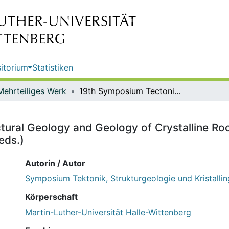
itorium
Statistiken
Mehrteiliges Werk
19th Symposium Tectonics, Structural Geology and Geology of Crystalline Rocks / R. Kühn, S. Schnapperelle, R. Kilian, D. Mertmann, M. Stipp (eds.)
ural Geology and Geology of Crystalline Rock
eds.)
Autorin / Autor
Symposium Tektonik, Strukturgeologie und Kristalli
Körperschaft
Martin-Luther-Universität Halle-Wittenberg