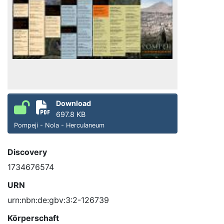
Download
697.8 KB
Pompeji - Nola - Herculaneum
Discovery
1734676574
URN
urn:nbn:de:gbv:3:2-126739
Körperschaft