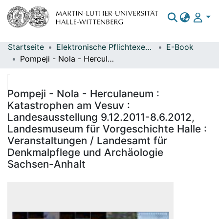
Startseite
Elektronische Pflichtexemplare
E-Book
Bereiche & Sammlungen
Pompeji - Nola - Herculaneum : Katastrophen am Vesuv : Landesausstellung 9.12.2011-8.6.2012, Landesmuseum für Vorgeschichte Halle : Veranstaltungen / Landesamt für Denkmalpflege und Archäologie Sachsen-Anhalt
Das gesamte Repositorium
Statistiken
Pompeji - Nola - Herculaneum :
Katastrophen am Vesuv :
Landesausstellung 9.12.2011-8.6.2012,
Landesmuseum für Vorgeschichte Halle :
Veranstaltungen / Landesamt für
Denkmalpflege und Archäologie
Sachsen-Anhalt