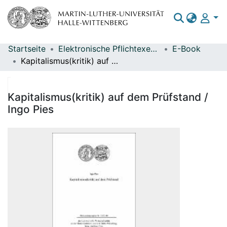
Startseite
Elektronische Pflichtexemplare
E-Book
Bereiche & Sammlungen
Kapitalismus(kritik) auf dem Prüfstand / Ingo Pies
Das gesamte Repositorium
Statistiken
Kapitalismus(kritik) auf dem Prüfstand /
Ingo Pies