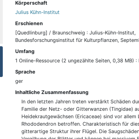
Körperschaft
Julius Kühn-Institut
Erschienen
[Quedlinburg] / Braunschweig : Julius-Kühn-Institut,
Bundesforschungsinstitut für Kulturpflanzen, Septe
Umfang
1 Online-Ressource (2 ungezählte Seiten, 0,38 MB) : I
Sprache
ger
Inhaltliche Zusammenfassung
In den letzten Jahren treten verstärkt Schäden d
Familie der Netz- oder Gitterwanzen (Tingidae) a
Heidekrautgewächsen (Ericaceae) sind vor allem
Rhododendron betroffen. Charakteristisch für die
gitterartige Struktur ihrer Flügel. Die Saugschäde
Vergilbung der Blätter und können bei massivem 