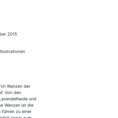
mber 2015
llustrationen
urch Wanzen der
uf. Von den
 Lavendelheide und
se Wanzen ist die
n führen zu einer
Befall sogar zum