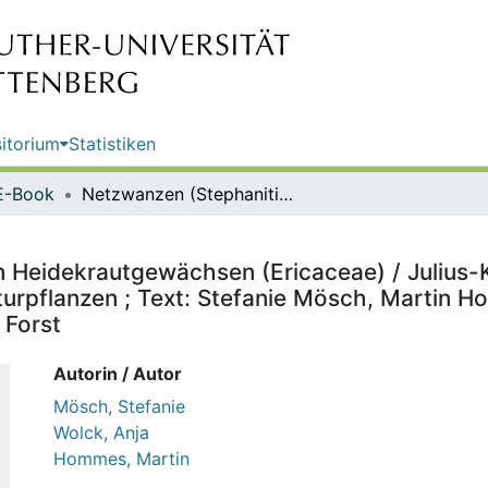
itorium
Statistiken
E-Book
Netzwanzen (Stephanitis spp.) an Heidekrautgewächsen (Ericaceae) / Julius-Kühn-Institut, Bundesforschungsinstitut für Kulturpflanzen ; Text: Stefanie Mösch, Martin Hommes, JKI, Institut für Pflanzenschutz in Gartenbau und Forst
 Heidekrautgewächsen (Ericaceae) / Julius-K
urpflanzen ; Text: Stefanie Mösch, Martin Hom
 Forst
Autorin / Autor
Mösch, Stefanie
Wolck, Anja
Hommes, Martin