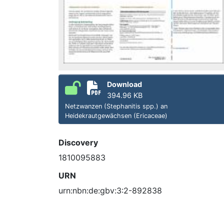
Download
394.96 KB
Netzwanzen (Stephanitis spp.) an
Heidekrautgewächsen (Ericaceae)
Discovery
1810095883
URN
urn:nbn:de:gbv:3:2-892838