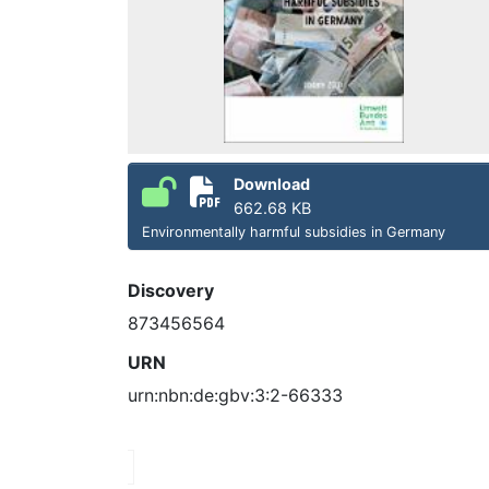
Download
662.68 KB
Environmentally harmful subsidies in Germany
Discovery
873456564
URN
urn:nbn:de:gbv:3:2-66333