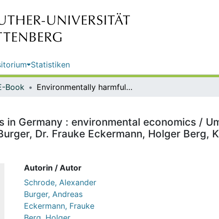
itorium
Statistiken
E-Book
Environmentally harmful subsidies in Germany : environmental economics / Umweltbundesamt ; authors: Alexander Schrode, Dr. Andreas Burger, Dr. Frauke Eckermann, Holger Berg, Karen Thiele ; translation: Terence J. Oliver
es in Germany : environmental economics / U
urger, Dr. Frauke Eckermann, Holger Berg, Ka
Autorin / Autor
Schrode, Alexander
Burger, Andreas
Eckermann, Frauke
Berg, Holger