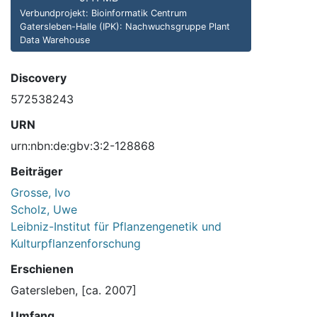
Verbundprojekt: Bioinformatik Centrum
Gatersleben-Halle (IPK): Nachwuchsgruppe Plant
Data Warehouse
Discovery
572538243
URN
urn:nbn:de:gbv:3:2-128868
Beiträger
Grosse, Ivo
Scholz, Uwe
Leibniz-Institut für Pflanzengenetik und
Kulturpflanzenforschung
Erschienen
Gatersleben, [ca. 2007]
Umfang