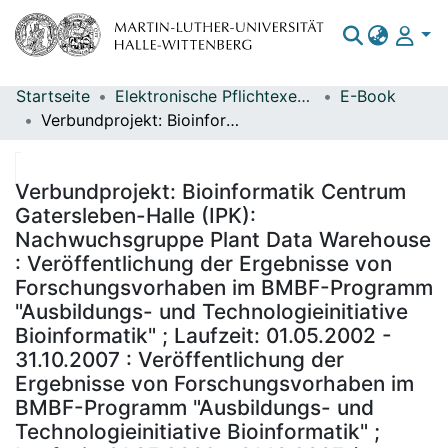
Startseite
Elektronische Pflichtexemplare
E-Book
Bereiche & Sammlungen
Verbundprojekt: Bioinformatik Centrum Gatersleben-Halle (IPK): Nachwuchsgruppe Plant Data Warehouse : Veröffentlichung der Ergebnisse von Forschungsvorhaben im BMBF-Programm "Ausbildungs- und Technologieinitiative Bioinformatik" ; Laufzeit: 01.05.2002 - 31.10.2007 : Veröffentlichung der Ergebnisse von Forschungsvorhaben im BMBF-Programm "Ausbildungs- und Technologieinitiative Bioinformatik" ; Laufzeit: 01.05.2002 - 31.10.2007 / ausführende Stelle: Leibniz-Institut für Pflanzengenetik und Kulturpflanzenforschung (IPK). Projektleiter: Ivo Grosse und Uwe Scholz
Das gesamte Repositorium
Statistiken
Verbundprojekt: Bioinformatik Centrum
Gatersleben-Halle (IPK):
Nachwuchsgruppe Plant Data Warehouse
: Veröffentlichung der Ergebnisse von
Forschungsvorhaben im BMBF-Programm
"Ausbildungs- und Technologieinitiative
Bioinformatik" ; Laufzeit: 01.05.2002 -
31.10.2007 : Veröffentlichung der
Ergebnisse von Forschungsvorhaben im
BMBF-Programm "Ausbildungs- und
Technologieinitiative Bioinformatik" ;