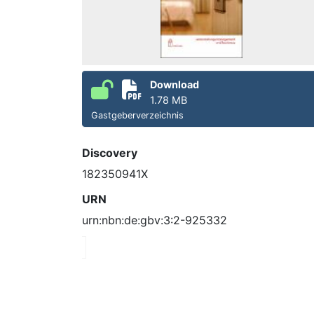
Download
1.78 MB
Gastgeberverzeichnis
Discovery
182350941X
URN
urn:nbn:de:gbv:3:2-925332