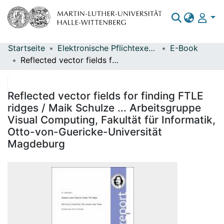
Startseite
Elektronische Pflichtexemplare
E-Book
Bereiche & Sammlungen
Reflected vector fields for finding FTLE ridges / Maik Schulze ... Arbeitsgruppe Visual Computing, Fakultät für Informatik, Otto-von-Guericke-Universität Magdeburg
Das gesamte Repositorium
Statistiken
Reflected vector fields for finding FTLE
ridges / Maik Schulze ... Arbeitsgruppe
Visual Computing, Fakultät für Informatik,
Otto-von-Guericke-Universität
Magdeburg