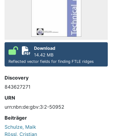
Download
14.42 MB
Reflected vector fields for finding FTLE ridges
Discovery
843627271
URN
urn:nbn:de:gbv:3:2-50952
Beiträger
Schulze, Maik
Rössl, Cristian