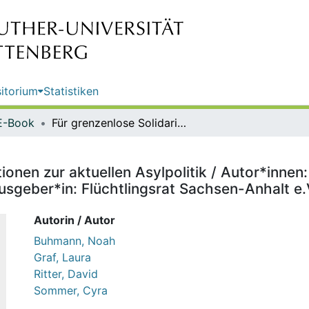
itorium
Statistiken
E-Book
Für grenzenlose Solidarität : Positionen zur aktuellen Asylpolitik / Autor*innen: Noah Buhmann, Laura Graf, David Ritter, Cyra Sommer ; Herausgeber*in: Flüchtlingsrat Sachsen-Anhalt e.V.
itionen zur aktuellen Asylpolitik / Autor*inn
usgeber*in: Flüchtlingsrat Sachsen-Anhalt e.
Autorin / Autor
Buhmann, Noah
Graf, Laura
Ritter, David
Sommer, Cyra