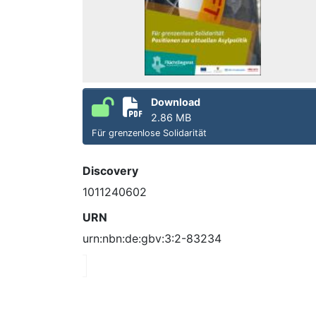
Download
2.86 MB
Für grenzenlose Solidarität
Discovery
1011240602
URN
urn:nbn:de:gbv:3:2-83234