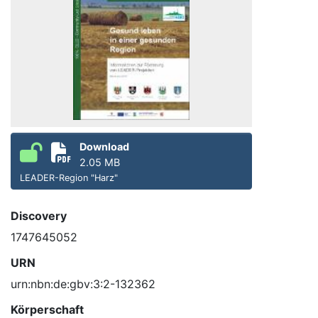
Download
2.05 MB
LEADER-Region "Harz"
Discovery
1747645052
URN
urn:nbn:de:gbv:3:2-132362
Körperschaft