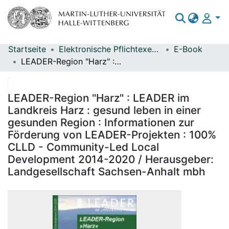
Startseite
Elektronische Pflichtexemplare
E-Book
Bereiche & Sammlungen
LEADER-Region "Harz" : LEADER im Landkreis Harz : gesund leben in einer gesunden Region : Informationen zur Förderung von LEADER-Projekten : 100% CLLD - Community-Led Local Development 2014-2020 / Herausgeber: Landgesellschaft Sachsen-Anhalt mbh
Das gesamte Repositorium
Statistiken
LEADER-Region "Harz" : LEADER im
Landkreis Harz : gesund leben in einer
gesunden Region : Informationen zur
Förderung von LEADER-Projekten : 100%
CLLD - Community-Led Local
Development 2014-2020 / Herausgeber:
Landgesellschaft Sachsen-Anhalt mbh