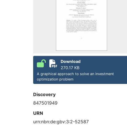
Download
270.17 KB
A graphical approach to solve an investment
optimization problem
Discovery
847501949
URN
urn:nbn:de:gbv:3:2-52587