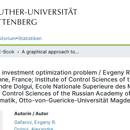
itorium
Statistiken
E-Book
A graphical approach to solve an investment optimization problem / Evgeny R. Gafarov, Ecole Nationale Superieure des Mines, Saint-Etienne, France; Institute of Control Sciences of the Russian Academy of Sciences, Moscow, Russia; Alexandre Dolgui, Ecole Nationale Superieure des Mines, Saint-Etienne, France; Alexander A. Lazarev, Institute of Control Sciences of the Russian Academy of Sciences, Moscow, Russia; Frank Werner, Fakultät für Mathematik, Otto-von-Guericke-Universität Magdeburg, Magdeburg, Germany
 investment optimization problem / Evgeny R
nne, France; Institute of Control Sciences of
dre Dolgui, Ecole Nationale Superieure des M
of Control Sciences of the Russian Academy o
hematik, Otto-von-Guericke-Universität Mag
Autorin / Autor
Gafarov, Evgeny R.
Dolgui, Alexandre