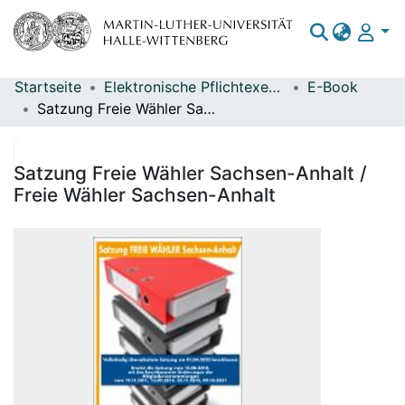
Startseite
Elektronische Pflichtexemplare
E-Book
Bereiche & Sammlungen
Satzung Freie Wähler Sachsen-Anhalt / Freie Wähler Sachsen-Anhalt
Das gesamte Repositorium
Statistiken
Satzung Freie Wähler Sachsen-Anhalt /
Freie Wähler Sachsen-Anhalt