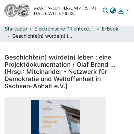
Startseite
Elektronische Pflichtexemplare
E-Book
Bereiche & Sammlungen
Geschichte(n) würde(n) leben : eine Projektdokumentation / Olaf Brand ... [Hrsg.: Miteinander - Netzwerk für Demokratie und Weltoffenheit in Sachsen-Anhalt e.V.]
Das gesamte Repositorium
Statistiken
Geschichte(n) würde(n) leben : eine
Projektdokumentation / Olaf Brand ...
[Hrsg.: Miteinander - Netzwerk für
Demokratie und Weltoffenheit in
Sachsen-Anhalt e.V.]