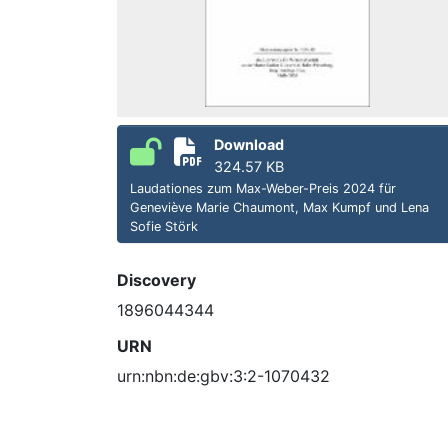
Download
324.57 KB
Laudationes zum Max-Weber-Preis 2024 für
Geneviève Marie Chaumont, Max Kumpf und Lena
Sofie Störk
Discovery
1896044344
URN
urn:nbn:de:gbv:3:2-1070432