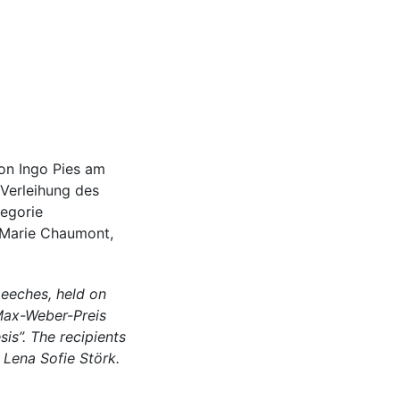
von Ingo Pies am
 Verleihung des
tegorie
 Marie Chaumont,
speeches, held on
Max-Weber-Preis
is”. The recipients
Lena Sofie Störk.