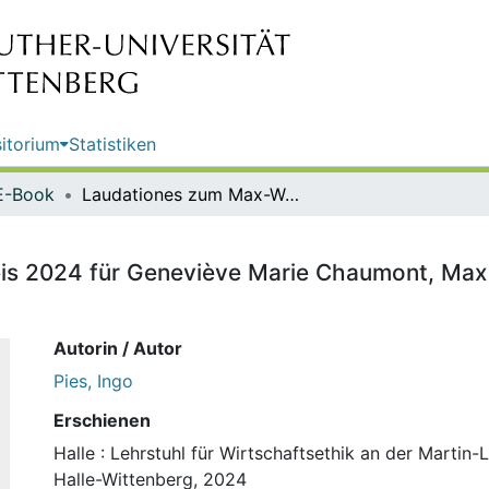
itorium
Statistiken
E-Book
Laudationes zum Max-Weber-Preis 2024 für Geneviève Marie Chaumont, Max Kumpf und Lena Sofie Störk / Ingo Pies
s 2024 für Geneviève Marie Chaumont, Max 
Autorin / Autor
Pies, Ingo
Erschienen
Halle : Lehrstuhl für Wirtschaftsethik an der Martin-
Halle-Wittenberg, 2024