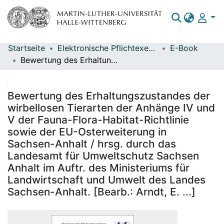
Startseite
Elektronische Pflichtexemplare
E-Book
Bereiche & Sammlungen
Bewertung des Erhaltungszustandes der wirbellosen Tierarten der Anhänge IV und V der Fauna-Flora-Habitat-Richtlinie sowie der EU-Osterweiterung in Sachsen-Anhalt / hrsg. durch das Landesamt für Umweltschutz Sachsen Anhalt im Auftr. des Ministeriums für Landwirtschaft und Umwelt des Landes Sachsen-Anhalt. [Bearb.: Arndt, E. ...]
Das gesamte Repositorium
Statistiken
Bewertung des Erhaltungszustandes der
wirbellosen Tierarten der Anhänge IV und
V der Fauna-Flora-Habitat-Richtlinie
sowie der EU-Osterweiterung in
Sachsen-Anhalt / hrsg. durch das
Landesamt für Umweltschutz Sachsen
Anhalt im Auftr. des Ministeriums für
Landwirtschaft und Umwelt des Landes
Sachsen-Anhalt. [Bearb.: Arndt, E. ...]