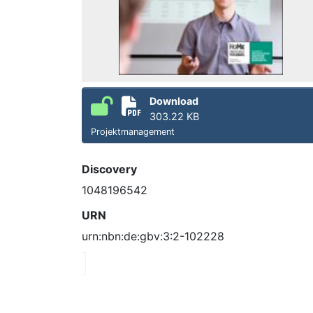
Download
303.22 KB
Projektmanagement
Discovery
1048196542
URN
urn:nbn:de:gbv:3:2-102228