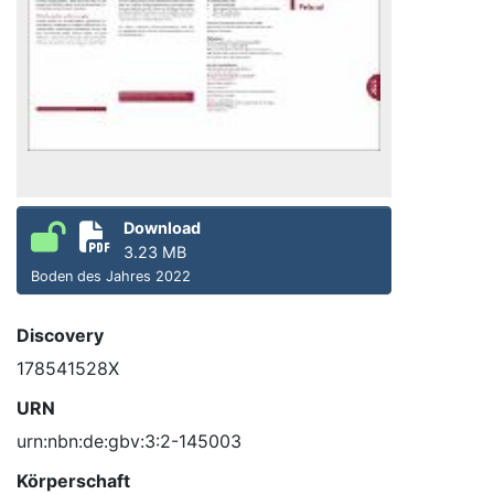
Download
3.23 MB
Boden des Jahres 2022
Discovery
178541528X
URN
urn:nbn:de:gbv:3:2-145003
Körperschaft