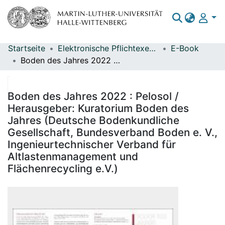
Startseite
Elektronische Pflichtexemplare
E-Book
Bereiche & Sammlungen
Boden des Jahres 2022 : Pelosol / Herausgeber: Kuratorium Boden des Jahres (Deutsche Bodenkundliche Gesellschaft, Bundesverband Boden e. V., Ingenieurtechnischer Verband für Altlastenmanagement und Flächenrecycling e.V.)
Das gesamte Repositorium
Statistiken
Boden des Jahres 2022 : Pelosol /
Herausgeber: Kuratorium Boden des
Jahres (Deutsche Bodenkundliche
Gesellschaft, Bundesverband Boden e. V.,
Ingenieurtechnischer Verband für
Altlastenmanagement und
Flächenrecycling e.V.)