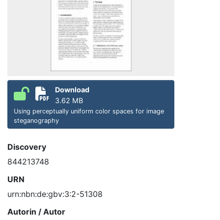
Download
3.62 MB
Using perceptually uniform color spaces for image
steganography
Discovery
844213748
URN
urn:nbn:de:gbv:3:2-51308
Autorin / Autor