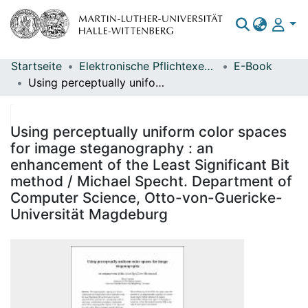
Startseite
Elektronische Pflichtexemplare
E-Book
Bereiche & Sammlungen
Using perceptually uniform color spaces for image steganography : an enhancement of the Least Significant Bit method / Michael Specht. Department of Computer Science, Otto-von-Guericke-Universität Magdeburg
Das gesamte Repositorium
Statistiken
Using perceptually uniform color spaces
for image steganography : an
enhancement of the Least Significant Bit
method / Michael Specht. Department of
Computer Science, Otto-von-Guericke-
Universität Magdeburg