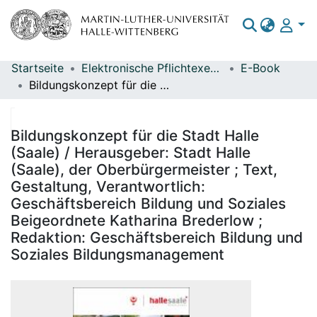
Startseite
Elektronische Pflichtexemplare
E-Book
Bereiche & Sammlungen
Bildungskonzept für die Stadt Halle (Saale) / Herausgeber: Stadt Halle (Saale), der Oberbürgermeister ; Text, Gestaltung, Verantwortlich: Geschäftsbereich Bildung und Soziales Beigeordnete Katharina Brederlow ; Redaktion: Geschäftsbereich Bildung und Soziales Bildungsmanagement
Das gesamte Repositorium
Statistiken
Bildungskonzept für die Stadt Halle
(Saale) / Herausgeber: Stadt Halle
(Saale), der Oberbürgermeister ; Text,
Gestaltung, Verantwortlich:
Geschäftsbereich Bildung und Soziales
Beigeordnete Katharina Brederlow ;
Redaktion: Geschäftsbereich Bildung und
Soziales Bildungsmanagement