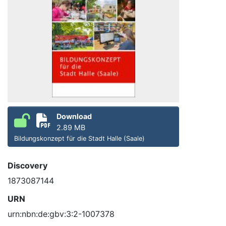
Download
2.89 MB
Bildungskonzept für die Stadt Halle (Saale)
Discovery
1873087144
URN
urn:nbn:de:gbv:3:2-1007378