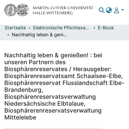
Startseite
Elektronische Pflichtexemplare
E-Book
Bereiche & Sammlungen
Nachhaltig leben & genießen! : bei unseren Partnern des Biosphärenreservates / Herausgeber: Biosphärenreservatsamt Schaalsee-Elbe, Biosphärenreservat Flusslandschaft Elbe-Brandenburg, Biosphärenreservatsverwaltung Niedersächsische Elbtalaue, Biosphärerenreservatsverwaltung Mittelelebe
Das gesamte Repositorium
Statistiken
Nachhaltig leben & genießen! : bei
unseren Partnern des
Biosphärenreservates / Herausgeber:
Biosphärenreservatsamt Schaalsee-Elbe,
Biosphärenreservat Flusslandschaft Elbe-
Brandenburg,
Biosphärenreservatsverwaltung
Niedersächsische Elbtalaue,
Biosphärerenreservatsverwaltung
Mittelelebe