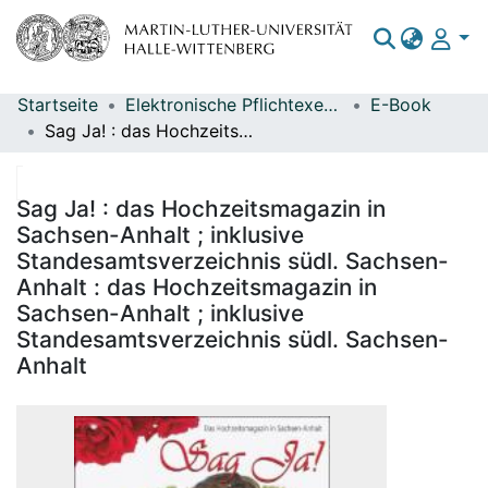
Startseite
Elektronische Pflichtexemplare
E-Book
Bereiche & Sammlungen
Sag Ja! : das Hochzeitsmagazin in Sachsen-Anhalt ; inklusive Standesamtsverzeichnis südl. Sachsen-Anhalt : das Hochzeitsmagazin in Sachsen-Anhalt ; inklusive Standesamtsverzeichnis südl. Sachsen-Anhalt
Das gesamte Repositorium
Statistiken
Sag Ja! : das Hochzeitsmagazin in
Sachsen-Anhalt ; inklusive
Standesamtsverzeichnis südl. Sachsen-
Anhalt : das Hochzeitsmagazin in
Sachsen-Anhalt ; inklusive
Standesamtsverzeichnis südl. Sachsen-
Anhalt