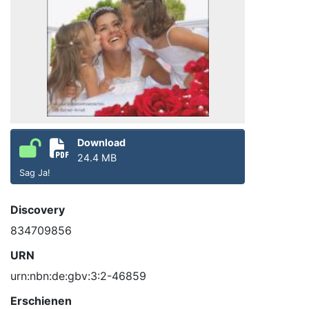
Download
24.4 MB
Sag Ja!
Discovery
834709856
URN
urn:nbn:de:gbv:3:2-46859
Erschienen