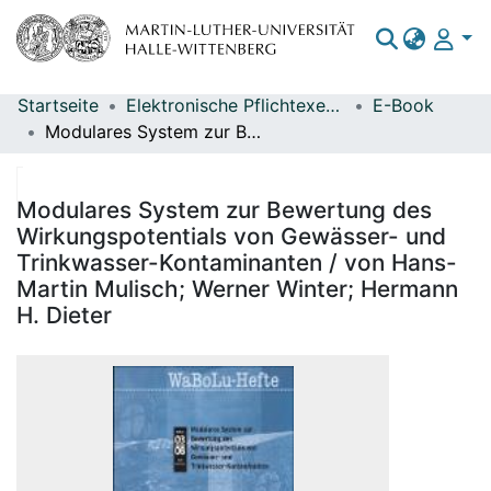
Startseite
Elektronische Pflichtexemplare
E-Book
Bereiche & Sammlungen
Modulares System zur Bewertung des Wirkungspotentials von Gewässer- und Trinkwasser-Kontaminanten / von Hans-Martin Mulisch; Werner Winter; Hermann H. Dieter
Das gesamte Repositorium
Statistiken
Modulares System zur Bewertung des
Wirkungspotentials von Gewässer- und
Trinkwasser-Kontaminanten / von Hans-
Martin Mulisch; Werner Winter; Hermann
H. Dieter