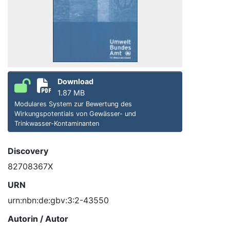
Download
1.87 MB
Modulares System zur Bewertung des
Wirkungspotentials von Gewässer- und
Trinkwasser-Kontaminanten
Discovery
82708367X
URN
urn:nbn:de:gbv:3:2-43550
Autorin / Autor