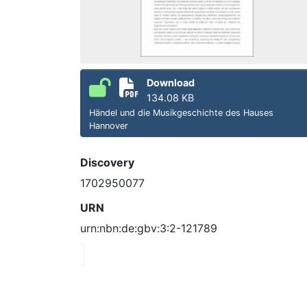
Download
134.08 KB
Händel und die Musikgeschichte des Hauses
Hannover
Discovery
1702950077
URN
urn:nbn:de:gbv:3:2-121789