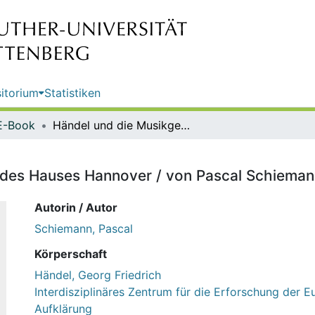
itorium
Statistiken
E-Book
Händel und die Musikgeschichte des Hauses Hannover / von Pascal Schiemann (Halle/Saale)
des Hauses Hannover / von Pascal Schiemann
Autorin / Autor
Schiemann, Pascal
Körperschaft
Händel, Georg Friedrich
Interdisziplinäres Zentrum für die Erforschung der 
Aufklärung