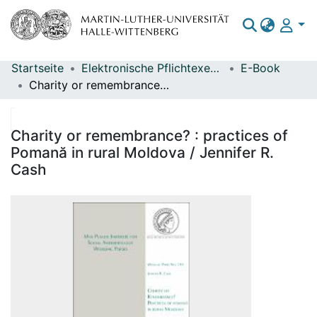
Startseite
Elektronische Pflichtexemplare
E-Book
Bereiche & Sammlungen
Charity or remembrance? : practices of Pomană in rural Moldova / Jennifer R. Cash
Das gesamte Repositorium
Statistiken
Charity or remembrance? : practices of
Pomană in rural Moldova / Jennifer R.
Cash