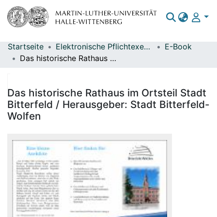
Startseite
Elektronische Pflichtexemplare
E-Book
Bereiche & Sammlungen
Das historische Rathaus im Ortsteil Stadt Bitterfeld / Herausgeber: Stadt Bitterfeld-Wolfen
Das gesamte Repositorium
Statistiken
Das historische Rathaus im Ortsteil Stadt
Bitterfeld / Herausgeber: Stadt Bitterfeld-
Wolfen