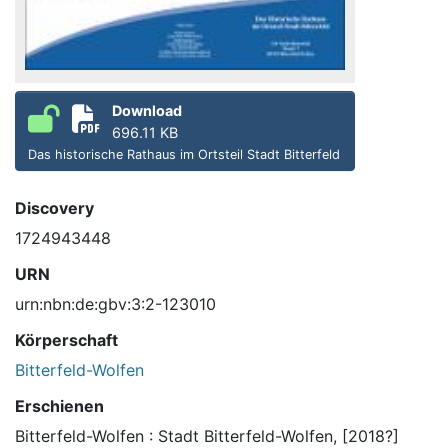
Download
696.11 KB
Das historische Rathaus im Ortsteil Stadt Bitterfeld
Discovery
1724943448
URN
urn:nbn:de:gbv:3:2-123010
Körperschaft
Bitterfeld-Wolfen
Erschienen
Bitterfeld-Wolfen : Stadt Bitterfeld-Wolfen, [2018?]