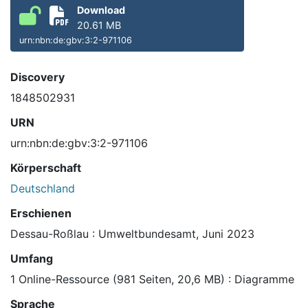
Download
20.61 MB
urn:nbn:de:gbv:3:2-971106
Discovery
1848502931
URN
urn:nbn:de:gbv:3:2-971106
Körperschaft
Deutschland
Erschienen
Dessau-Roßlau : Umweltbundesamt, Juni 2023
Umfang
1 Online-Ressource (981 Seiten, 20,6 MB) : Diagramme
Sprache