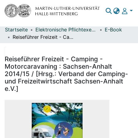
Startseite
Elektronische Pflichtexemplare
E-Book
Bereiche & Sammlungen
Reiseführer Freizeit - Camping - Motorcaravaning : Sachsen-Anhalt 2014/15 / [Hrsg.: Verband der Camping- und Freizeitwirtschaft Sachsen-Anhalt e.V.]
Das gesamte Repositorium
Statistiken
Reiseführer Freizeit - Camping -
Motorcaravaning : Sachsen-Anhalt
2014/15 / [Hrsg.: Verband der Camping-
und Freizeitwirtschaft Sachsen-Anhalt
e.V.]