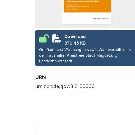
Download
870.46 KB
Gebäude und Wohnungen sowie Wohnverhältnisse
der Haushalte, Kreisfreie Stadt Magdeburg,
Landeshauptstadt
URN
urn:nbn:de:gbv:3:2-36063