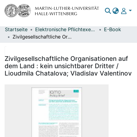
Startseite
Elektronische Pflichtexemplare
E-Book
Bereiche & Sammlungen
Zivilgesellschaftliche Organisationen auf dem Land : kein unsichtbarer Dritter / Lioudmila Chatalova; Vladislav Valentinov
Das gesamte Repositorium
Statistiken
Zivilgesellschaftliche Organisationen auf
dem Land : kein unsichtbarer Dritter /
Lioudmila Chatalova; Vladislav Valentinov