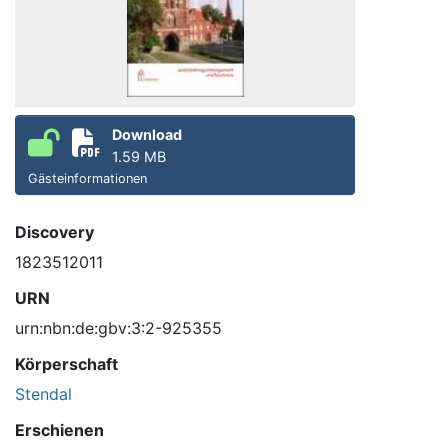
Download
1.59 MB
Gästeinformationen
Discovery
1823512011
URN
urn:nbn:de:gbv:3:2-925355
Körperschaft
Stendal
Erschienen