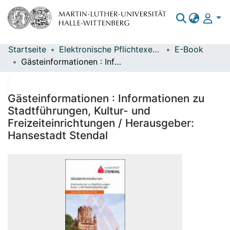
Startseite
Elektronische Pflichtexemplare
E-Book
Bereiche & Sammlungen
Gästeinformationen : Informationen zu Stadtführungen, Kultur- und Freizeiteinrichtungen / Herausgeber: Hansestadt Stendal
Das gesamte Repositorium
Statistiken
Gästeinformationen : Informationen zu
Stadtführungen, Kultur- und
Freizeiteinrichtungen / Herausgeber:
Hansestadt Stendal