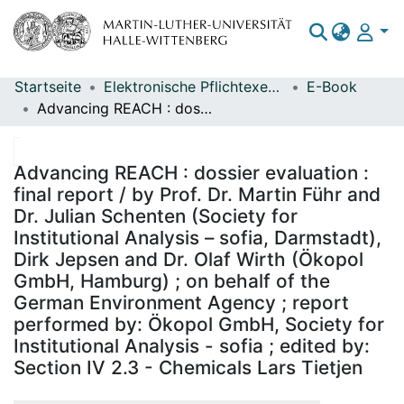
Startseite
Elektronische Pflichtexemplare
E-Book
Bereiche & Sammlungen
Advancing REACH : dossier evaluation : final report / by Prof. Dr. Martin Führ and Dr. Julian Schenten (Society for Institutional Analysis – sofia, Darmstadt), Dirk Jepsen and Dr. Olaf Wirth (Ökopol GmbH, Hamburg) ; on behalf of the German Environment Agency ; report performed by: Ökopol GmbH, Society for Institutional Analysis - sofia ; edited by: Section IV 2.3 - Chemicals Lars Tietjen
Das gesamte Repositorium
Statistiken
Advancing REACH : dossier evaluation :
final report / by Prof. Dr. Martin Führ and
Dr. Julian Schenten (Society for
Institutional Analysis – sofia, Darmstadt),
Dirk Jepsen and Dr. Olaf Wirth (Ökopol
GmbH, Hamburg) ; on behalf of the
German Environment Agency ; report
performed by: Ökopol GmbH, Society for
Institutional Analysis - sofia ; edited by:
Section IV 2.3 - Chemicals Lars Tietjen