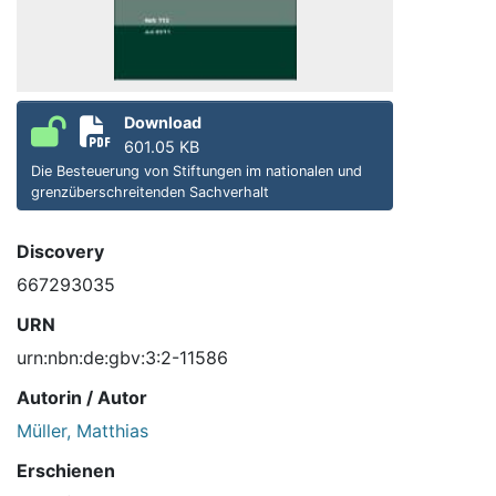
Download
601.05 KB
Die Besteuerung von Stiftungen im nationalen und
grenzüberschreitenden Sachverhalt
Discovery
667293035
URN
urn:nbn:de:gbv:3:2-11586
Autorin / Autor
Müller, Matthias
Erschienen