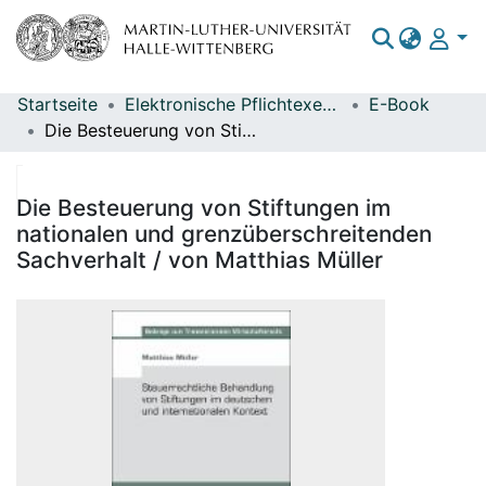
Startseite
Elektronische Pflichtexemplare
E-Book
Bereiche & Sammlungen
Die Besteuerung von Stiftungen im nationalen und grenzüberschreitenden Sachverhalt / von Matthias Müller
Das gesamte Repositorium
Statistiken
Die Besteuerung von Stiftungen im
nationalen und grenzüberschreitenden
Sachverhalt / von Matthias Müller