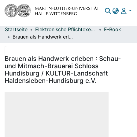
Startseite
Elektronische Pflichtexemplare
E-Book
Bereiche & Sammlungen
Brauen als Handwerk erleben : Schau- und Mitmach-Brauerei Schloss Hundisburg / KULTUR-Landschaft Haldensleben-Hundisburg e.V.
Das gesamte Repositorium
Statistiken
Brauen als Handwerk erleben : Schau-
und Mitmach-Brauerei Schloss
Hundisburg / KULTUR-Landschaft
Haldensleben-Hundisburg e.V.