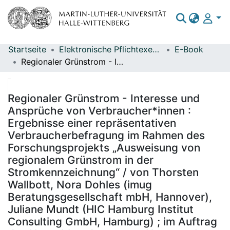
Startseite
Elektronische Pflichtexemplare
E-Book
Bereiche & Sammlungen
Regionaler Grünstrom - Interesse und Ansprüche von Verbraucher*innen : Ergebnisse einer repräsentativen Verbraucherbefragung im Rahmen des Forschungsprojekts „Ausweisung von regionalem Grünstrom in der Stromkennzeichnung“ / von Thorsten Wallbott, Nora Dohles (imug Beratungsgesellschaft mbH, Hannover), Juliane Mundt (HIC Hamburg Institut Consulting GmbH, Hamburg) ; im Auftrag des Umweltbundesamtes ; Herausgeber: Umweltbundesamt ; Durchführung der Studie: imug Beratungsgesellschaft für sozial-ökologische Innovationen mbH, HIC Hamburg Institut Consutling GmbH ; Redaktion: Fachgebiet V 1.7 Herkunftsnachweisregister für Strom aus erneuerbaren Energien, Anika Steinborn
Das gesamte Repositorium
Statistiken
Regionaler Grünstrom - Interesse und
Ansprüche von Verbraucher*innen :
Ergebnisse einer repräsentativen
Verbraucherbefragung im Rahmen des
Forschungsprojekts „Ausweisung von
regionalem Grünstrom in der
Stromkennzeichnung“ / von Thorsten
Wallbott, Nora Dohles (imug
Beratungsgesellschaft mbH, Hannover),
Juliane Mundt (HIC Hamburg Institut
Consulting GmbH, Hamburg) ; im Auftrag