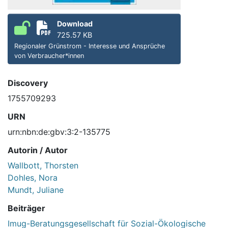
Download
725.57 KB
Regionaler Grünstrom - Interesse und Ansprüche
von Verbraucher*innen
Discovery
1755709293
URN
urn:nbn:de:gbv:3:2-135775
Autorin / Autor
Wallbott, Thorsten
Dohles, Nora
Mundt, Juliane
Beiträger
Imug-Beratungsgesellschaft für Sozial-Ökologische