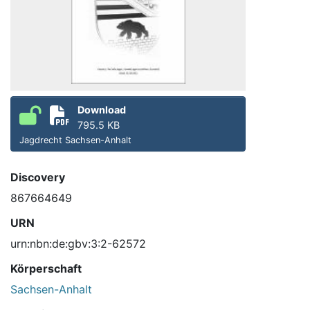
Download
795.5 KB
Jagdrecht Sachsen-Anhalt
Discovery
867664649
URN
urn:nbn:de:gbv:3:2-62572
Körperschaft
Sachsen-Anhalt