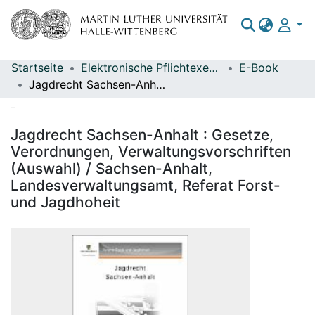
Startseite
Elektronische Pflichtexemplare
E-Book
Bereiche & Sammlungen
Jagdrecht Sachsen-Anhalt : Gesetze, Verordnungen, Verwaltungsvorschriften (Auswahl) / Sachsen-Anhalt, Landesverwaltungsamt, Referat Forst- und Jagdhoheit
Das gesamte Repositorium
Statistiken
Jagdrecht Sachsen-Anhalt : Gesetze,
Verordnungen, Verwaltungsvorschriften
(Auswahl) / Sachsen-Anhalt,
Landesverwaltungsamt, Referat Forst-
und Jagdhoheit