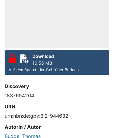
Download
10.55 MB
Auf den Spuren der Gebrüder Borlach.
Discovery
1837654204
URN
urn:nbn:de:gbv:3:2-944632
Autorin / Autor
Budde, Thomas