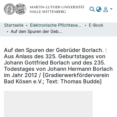
Startseite
Elektronische Pflichtexemplare
E-Book
Bereiche & Sammlungen
Auf den Spuren der Gebrüder Borlach. : Aus Anlass des 325. Geburtstages von Johann Gottfried Borlach und des 235. Todestages von Johann Hermann Borlach im Jahr 2012 / [Gradierwerkförderverein Bad Kösen e.V.; Text: Thomas Budde]
Das gesamte Repositorium
Statistiken
Auf den Spuren der Gebrüder Borlach. :
Aus Anlass des 325. Geburtstages von
Johann Gottfried Borlach und des 235.
Todestages von Johann Hermann Borlach
im Jahr 2012 / [Gradierwerkförderverein
Bad Kösen e.V.; Text: Thomas Budde]