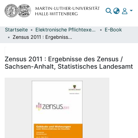
Startseite
Elektronische Pflichtexemplare
E-Book
Bereiche & Sammlungen
Zensus 2011 : Ergebnisse des Zensus / Sachsen-Anhalt, Statistisches Landesamt
Das gesamte Repositorium
Statistiken
Zensus 2011 : Ergebnisse des Zensus /
Sachsen-Anhalt, Statistisches Landesamt