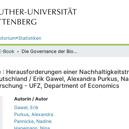
itorium
Statistiken
E-Book
Die Governance der Bioökonomie : Herausforderungen einer Nachhaltigkeitstransformation am Beispiel der holzbasierten Bioökonomie in Deutschland / Erik Gawel, Alexandra Purkus, Nadine Pannicke, Nina Hagemann ; Helmholtz-Zentrum für Umweltforschung - UFZ, Department of Economics
: Herausforderungen einer Nachhaltigkeitstr
utschland / Erik Gawel, Alexandra Purkus, N
rschung - UFZ, Department of Economics
Autorin / Autor
Gawel, Erik
Purkus, Alexandra
Pannicke, Nadine
Hagemann, Nina