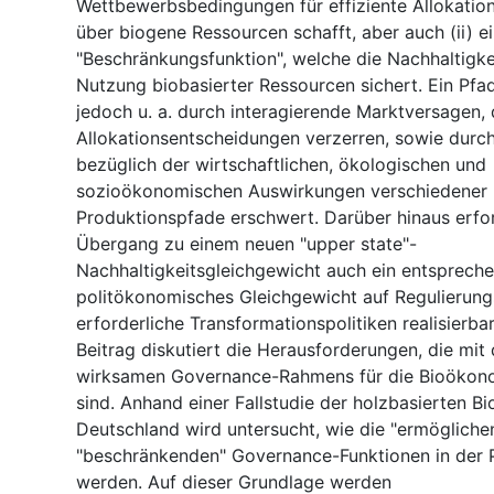
Wettbewerbsbedingungen für effiziente Allokatio
über biogene Ressourcen schafft, aber auch (ii) e
"Beschränkungsfunktion", welche die Nachhaltigkei
Nutzung biobasierter Ressourcen sichert. Ein Pf
jedoch u. a. durch interagierende Marktversagen, 
Allokationsentscheidungen verzerren, sowie durc
bezüglich der wirtschaftlichen, ökologischen und
sozioökonomischen Auswirkungen verschiedener 
Produktionspfade erschwert. Darüber hinaus erfo
Übergang zu einem neuen "upper state"-
Nachhaltigkeitsgleichgewicht auch ein entsprech
politökonomisches Gleichgewicht auf Regulierun
erforderliche Transformationspolitiken realisierba
Beitrag diskutiert die Herausforderungen, die mi
wirksamen Governance-Rahmens für die Bioökon
sind. Anhand einer Fallstudie der holzbasierten B
Deutschland wird untersucht, wie die "ermöglich
"beschränkenden" Governance-Funktionen in der 
werden. Auf dieser Grundlage werden