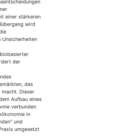
nsentscheidungen
iner
t einer stärkeren
adübergang wird
die
h Unsicherheiten
biobasierter
rdert der
endes
gsmärkten, das
r macht. Dieser
t dem Aufbau eines
omie verbunden
ioökonomie in
enden" und
Praxis umgesetzt