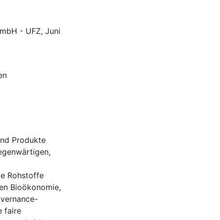
GmbH - UFZ, Juni
en
und Produkte
gegenwärtigen,
de Rohstoffe
ten Bioökonomie,
overnance-
 faire