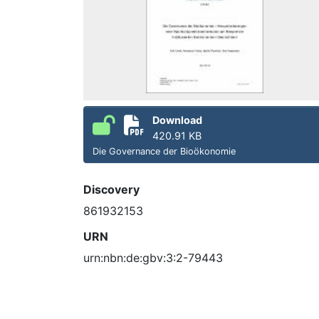
Download
420.91 KB
Die Governance der Bioökonomie
Discovery
861932153
URN
urn:nbn:de:gbv:3:2-79443