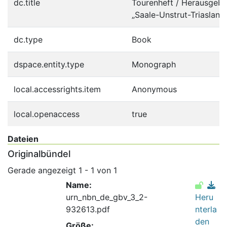
dc.title
Tourenheft / Herausgebe
„Saale-Unstrut-Triasland“
dc.type
Book
dspace.entity.type
Monograph
local.accessrights.item
Anonymous
local.openaccess
true
Dateien
Originalbündel
Gerade angezeigt
1 - 1 von 1
Name:
urn_nbn_de_gbv_3_2-
Heru
932613.pdf
nterla
den
Größe: