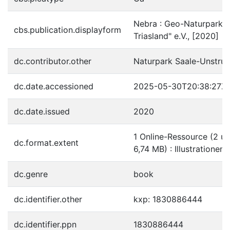
Nebra : Geo-Naturpark "
cbs.publication.displayform
Triasland" e.V., [2020]
dc.contributor.other
Naturpark Saale-Unstrut-
dc.date.accessioned
2025-05-30T20:38:27Z
dc.date.issued
2020
1 Online-Ressource (2 un
dc.format.extent
6,74 MB) : Illustrationen,
dc.genre
book
dc.identifier.other
kxp: 1830886444
dc.identifier.ppn
1830886444