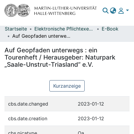
Startseite
Elektronische Pflichtexemplare
E-Book
Bereiche & Sammlungen
Auf Geopfaden unterwegs : ein Tourenheft / Herausgeber: Naturpark „Saale-Unstrut-Triasland“ e.V.
Das gesamte Repositorium
Auf Geopfaden unterwegs : ein
Statistiken
Tourenheft / Herausgeber: Naturpark
„Saale-Unstrut-Triasland“ e.V.
Kurzanzeige
cbs.date.changed
2023-01-12
cbs.date.creation
2023-01-12
cbs.picatype
Oa