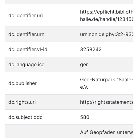
https://epflicht.bibliothe
dc.identifier.uri
halle.de/handle/123456
dc.identifier.urn
urn:nbn:de:gbv:3:2-9326
dc.identifier.vl-id
3258242
dc.language.iso
ger
Geo-Naturpark "Saale-Un
dc.publisher
e.V.
dc.rights.uri
http://rightsstatements.
dc.subject.ddc
580
Auf Geopfaden unterwegs