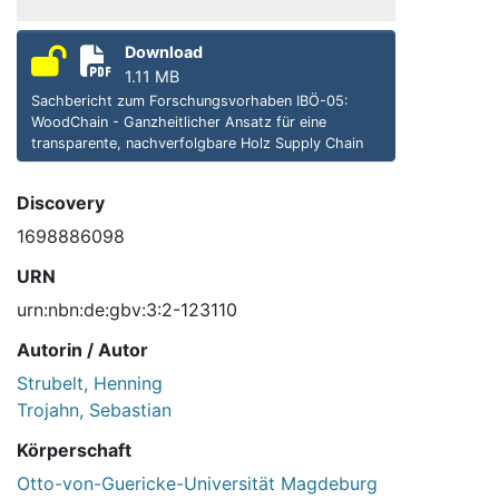
Download
1.11 MB
Sachbericht zum Forschungsvorhaben IBÖ-05:
WoodChain - Ganzheitlicher Ansatz für eine
transparente, nachverfolgbare Holz Supply Chain
Discovery
1698886098
URN
urn:nbn:de:gbv:3:2-123110
Autorin / Autor
Strubelt, Henning
Trojahn, Sebastian
Körperschaft
Otto-von-Guericke-Universität Magdeburg