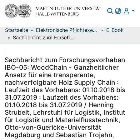
Startseite
Elektronische Pflichtexemplare
E-Book
Bereiche & Sammlungen
Sachbericht zum Forschungsvorhaben IBÖ-05: WoodChain - Ganzheitlicher Ansatz für eine transparente, nachverfolgbare Holz Supply Chain : Laufzeit des Vorhabens: 01.10.2018 bis 31.07.2019 : Laufzeit des Vorhabens: 01.10.2018 bis 31.07.2019 / Henning Strubelt, Lehrstuhl für Logistik, Institut für Logistik und Materialflusstechnik, Otto-von-Guericke-Universität Magdeburg und Sebastian Trojahn, Lehrstuhl für Logistische Systeme, Institut für Logistik und Materialflusstechnik, Otto-von-Guericke-Universität Magdeburg ; Zuwendungsempfänger: Otto-von-Guericke-Universität Magdeburg, Dr.-Ing. Henning Strubelt, Institut für Logistik und Materialflusstechnik (ILM)
Das gesamte Repositorium
Statistiken
Sachbericht zum Forschungsvorhaben
IBÖ-05: WoodChain - Ganzheitlicher
Ansatz für eine transparente,
nachverfolgbare Holz Supply Chain :
Laufzeit des Vorhabens: 01.10.2018 bis
31.07.2019 : Laufzeit des Vorhabens:
01.10.2018 bis 31.07.2019 / Henning
Strubelt, Lehrstuhl für Logistik, Institut
für Logistik und Materialflusstechnik,
Otto-von-Guericke-Universität
Magdeburg und Sebastian Trojahn,