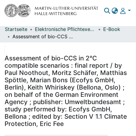
Startseite
Elektronische Pflichtexemplare
E-Book
Bereiche & Sammlungen
Assessment of bio-CCS in 2°C compatible scenarios : final report / by Paul Noothout, Moritz Schäfer, Matthias Spöttle, Marian Bons (Ecofys GmbH, Berlin), Keith Whiriskey (Bellona, Oslo) ; on behalf of the German Environment Agency ; publisher: Umweltbundesamt ; study performed by: Ecofys GmbH, Bellona ; edited by: Section V 1.1 Climate Protection, Eric Fee
Das gesamte Repositorium
Statistiken
Assessment of bio-CCS in 2°C
compatible scenarios : final report / by
Paul Noothout, Moritz Schäfer, Matthias
Spöttle, Marian Bons (Ecofys GmbH,
Berlin), Keith Whiriskey (Bellona, Oslo) ;
on behalf of the German Environment
Agency ; publisher: Umweltbundesamt ;
study performed by: Ecofys GmbH,
Bellona ; edited by: Section V 1.1 Climate
Protection, Eric Fee