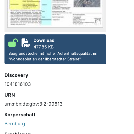
Download
477.85 KB
Baugrundstücke mit hoher Aufenthaltsqualität im
"Wohngebiet an der Ilberstedter Straße"
Discovery
1041816103
URN
urn:nbn:de:gbv:3:2-99613
Körperschaft
Bernburg