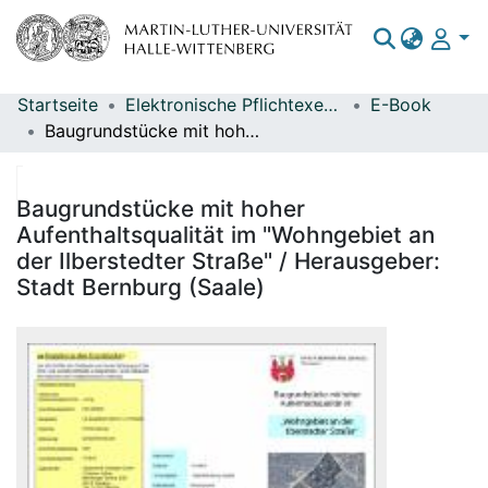
Startseite
Elektronische Pflichtexemplare
E-Book
Bereiche & Sammlungen
Baugrundstücke mit hoher Aufenthaltsqualität im "Wohngebiet an der Ilberstedter Straße" / Herausgeber: Stadt Bernburg (Saale)
Das gesamte Repositorium
Statistiken
Baugrundstücke mit hoher
Aufenthaltsqualität im "Wohngebiet an
der Ilberstedter Straße" / Herausgeber:
Stadt Bernburg (Saale)