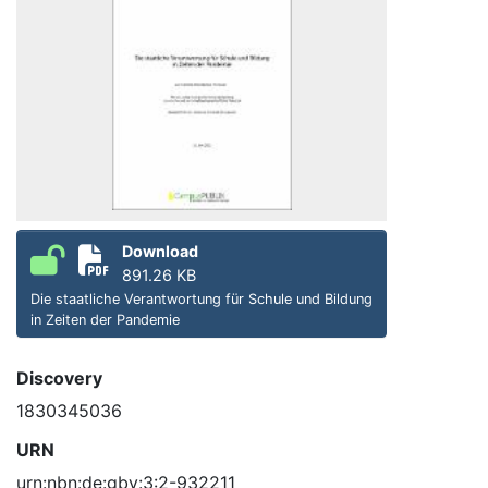
Download
891.26 KB
Die staatliche Verantwortung für Schule und Bildung
in Zeiten der Pandemie
Discovery
1830345036
URN
urn:nbn:de:gbv:3:2-932211