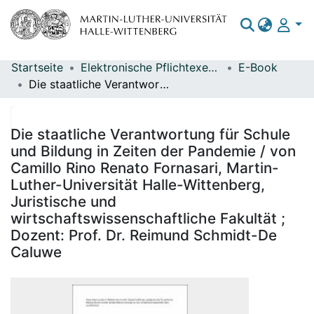
Startseite
Elektronische Pflichtexemplare
E-Book
Bereiche & Sammlungen
Die staatliche Verantwortung für Schule und Bildung in Zeiten der Pandemie / von Camillo Rino Renato Fornasari, Martin-Luther-Universität Halle-Wittenberg, Juristische und wirtschaftswissenschaftliche Fakultät ; Dozent: Prof. Dr. Reimund Schmidt-De Caluwe
Das gesamte Repositorium
Statistiken
Die staatliche Verantwortung für Schule
und Bildung in Zeiten der Pandemie / von
Camillo Rino Renato Fornasari, Martin-
Luther-Universität Halle-Wittenberg,
Juristische und
wirtschaftswissenschaftliche Fakultät ;
Dozent: Prof. Dr. Reimund Schmidt-De
Caluwe