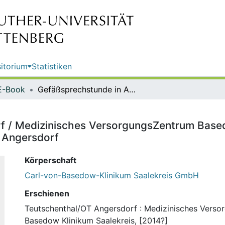
itorium
Statistiken
E-Book
Gefäßsprechstunde in Angersdorf / Medizinisches VersorgungsZentrum Basedow Klinikum Saalekreis, MVZ-Praxis für Chirurgie im Ärztehaus Angersdorf
f / Medizinisches VersorgungsZentrum Based
s Angersdorf
Körperschaft
Carl-von-Basedow-Klinikum Saalekreis GmbH
Erschienen
Teutschenthal/OT Angersdorf : Medizinisches Vers
Basedow Klinikum Saalekreis, [2014?]