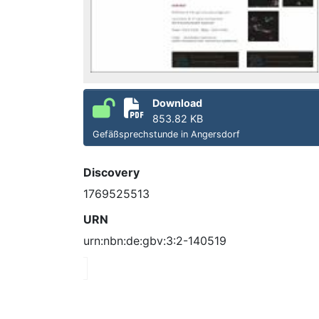
Download
853.82 KB
Gefäßsprechstunde in Angersdorf
Discovery
1769525513
URN
urn:nbn:de:gbv:3:2-140519