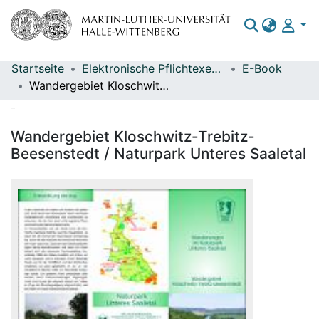
Startseite
Elektronische Pflichtexemplare
E-Book
Bereiche & Sammlungen
Wandergebiet Kloschwitz-Trebitz-Beesenstedt / Naturpark Unteres Saaletal
Das gesamte Repositorium
Statistiken
Wandergebiet Kloschwitz-Trebitz-
Beesenstedt / Naturpark Unteres Saaletal