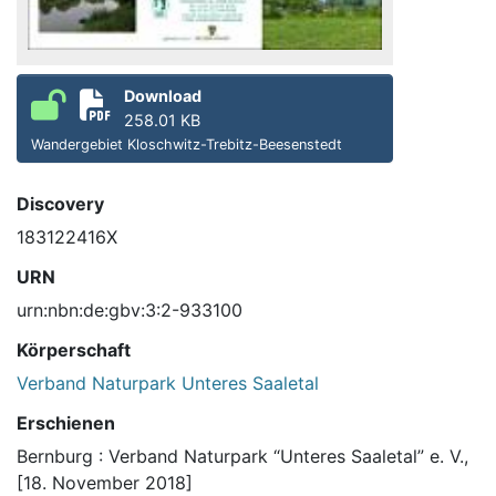
Download
258.01 KB
Wandergebiet Kloschwitz-Trebitz-Beesenstedt
Discovery
183122416X
URN
urn:nbn:de:gbv:3:2-933100
Körperschaft
Verband Naturpark Unteres Saaletal
Erschienen
Bernburg : Verband Naturpark “Unteres Saaletal” e. V.,
[18. November 2018]