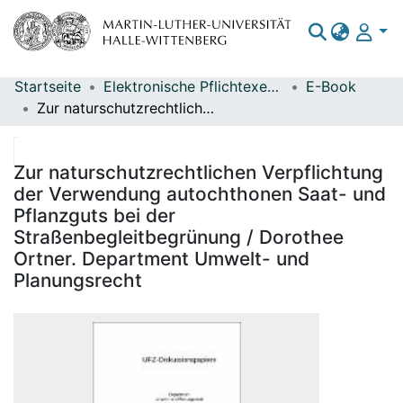
Startseite
Elektronische Pflichtexemplare
E-Book
Bereiche & Sammlungen
Zur naturschutzrechtlichen Verpflichtung der Verwendung autochthonen Saat- und Pflanzguts bei der Straßenbegleitbegrünung / Dorothee Ortner. Department Umwelt- und Planungsrecht
Das gesamte Repositorium
Statistiken
Zur naturschutzrechtlichen Verpflichtung
der Verwendung autochthonen Saat- und
Pflanzguts bei der
Straßenbegleitbegrünung / Dorothee
Ortner. Department Umwelt- und
Planungsrecht