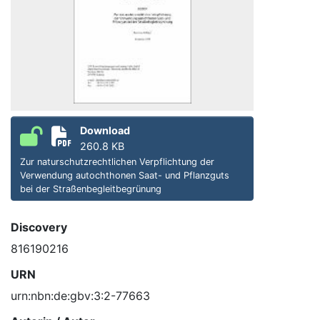
Download
260.8 KB
Zur naturschutzrechtlichen Verpflichtung der
Verwendung autochthonen Saat- und Pflanzguts
bei der Straßenbegleitbegrünung
Discovery
816190216
URN
urn:nbn:de:gbv:3:2-77663