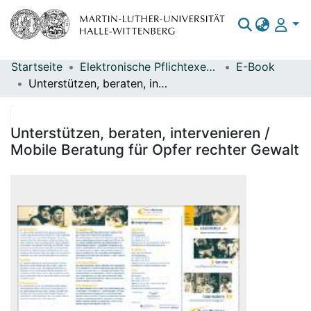
Startseite
Elektronische Pflichtexemplare
E-Book
Bereiche & Sammlungen
Unterstützen, beraten, intervenieren / Mobile Beratung für Opfer rechter Gewalt
Das gesamte Repositorium
Statistiken
Unterstützen, beraten, intervenieren /
Mobile Beratung für Opfer rechter Gewalt