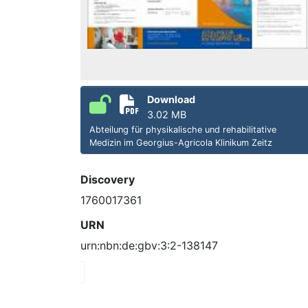
Download
3.02 MB
Abteilung für physikalische und rehabilitative
Medizin im Georgius-Agricola Klinikum Zeitz
Discovery
1760017361
URN
urn:nbn:de:gbv:3:2-138147