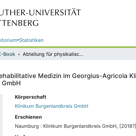
itorium
Statistiken
E-Book
Abteilung für physikalische und rehabilitative Medizin im Georgius-Agricola Klinikum Zeitz : Bewegung ist Leben / Klinikum Burgenlandkreis GmbH
ehabilitative Medizin im Georgius-Agricola Kl
is GmbH
Körperschaft
Klinikum Burgenlandkreis GmbH
Erschienen
Naumburg : Klinikum Burgenlandkreis GmbH, [2018?