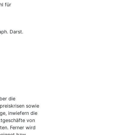
hl für
aph. Darst.
ber die
preiskrisen sowie
ge, inwiefern die
ktgeschäfte von
en. Ferner wird
eeignet bzw.