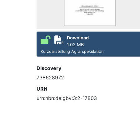
Download
1.02 MB
Kurzdarstellung Agrarspekulation
Discovery
738628972
URN
urn:nbn:de:gbv:3:2-17803