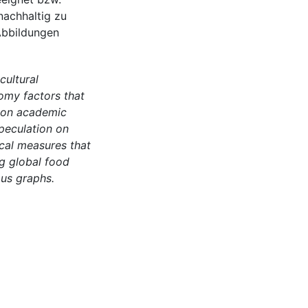
nachhaltig zu
Abbildungen
cultural
omy factors that
w on academic
peculation on
ical measures that
ng global food
us graphs.