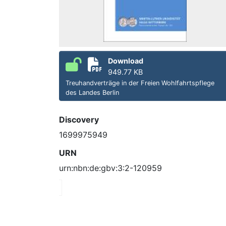
Download
949.77 KB
Treuhandverträge in der Freien Wohlfahrtspflege
des Landes Berlin
Discovery
1699975949
URN
urn:nbn:de:gbv:3:2-120959